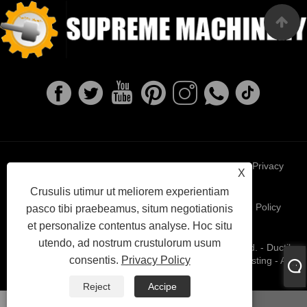
Links
Sitemap
RSS
XML
Privacy
X
Crusulis utimur ut meliorem experientiam
Policy
pasco tibi praebeamus, situm negotiationis
et personalize contentus analyse. Hoc situ
utendo, ad nostrum crustulorum usum
Copyright © MMXXII NingBo Summa Machinery Co., Ltd. - Ductile
consentis.
Privacy Policy
Ferrum casting, investment casting, cinereo ferrum casting - All
rights reserved.
Reject
Accipe
whatsapp
Email