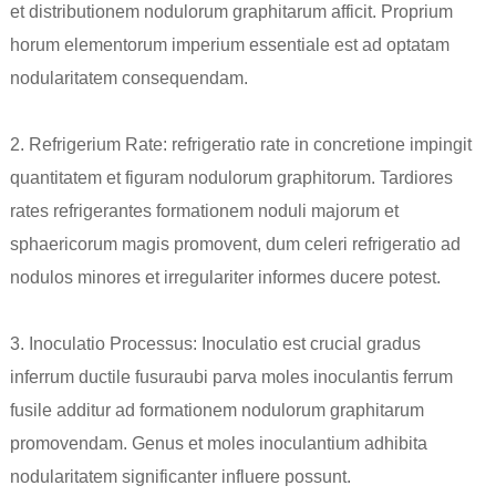
et distributionem nodulorum graphitarum afficit. Proprium
horum elementorum imperium essentiale est ad optatam
nodularitatem consequendam.
2. Refrigerium Rate: refrigeratio rate in concretione impingit
quantitatem et figuram nodulorum graphitorum. Tardiores
rates refrigerantes formationem noduli majorum et
sphaericorum magis promovent, dum celeri refrigeratio ad
nodulos minores et irregulariter informes ducere potest.
3. Inoculatio Processus: Inoculatio est crucial gradus
in
ferrum ductile fusura
ubi parva moles inoculantis ferrum
fusile additur ad formationem nodulorum graphitarum
promovendam. Genus et moles inoculantium adhibita
nodularitatem significanter influere possunt.