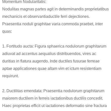
Momentum Nodularitatis:
Nodulitas magnas partes agit in determinandis proprietatibus
mechanicis et observantia
ductile ferri dejectiones
.
Praesentia noduli graphitae varia commoda praebet, inter
quas:
1. Fortitudo aucta: Figura sphaerica nodulorum graphitarum
adiuvat ad accentus aequalius distribuendos, vires ac
duritias in flatura augendo. Inde ductiles fusurae ferreae
aptae applicationes quae altam vim et ictum resistentiam
requirunt.
2. Ductilitas emendata: Praesentia nodulorum graphitarum
maiorem ductilem in ferreis iactationibus ductilis concedit.
Haec proprietas efficit ut iactationes deformatio sine fractura