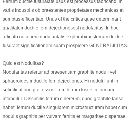
Ferrum ductile fusura
late usus est processus fabricandi in
variis industriis ob praestantes proprietates mechanicas et
sumptus-efficentiae. Unus of the critica quae determinant
qualitatem
ductile ferri dejectiones
est nodularitas. In hoc
articulo notionem nodularitatis explorabimus
ferrum ductile
fusura
et significationem suam prospicere GENERABILITAS.
Quid est Nodulitas?
Nodularitas refertur ad praesentiam graphite noduli vel
sphaeroides in
ductile ferri dejectiones
. Hi noduli fiunt in
solidificatione processus, cum ferrum fusile in formam
infunditur. Dissimilis ferrum cinereum, quod graphite lanse
habet, ferrum ductile singularem microstructuram habet cum
nodulis graphitis per vulvam ferritis et margaritae dispersae.