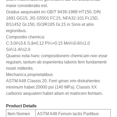
maior consideratio est.
Gradus aequivalet irn GB/T 9439-1988 HT150, DIN
1691 GG15, JIS G5501 FC15, NFA32-101 Ft.15D,
BS1452 Gr.150, ISO/R185 Gr.15 in Sinis et aliis
regionibus.
Compositio chemica:
C:3.0ï½3.6 S:â¤0.12 Pï¼<0.15 Mnï¼0.6ï½1.0
Siï¼1.4ï½2.0
Quaeso nota hanc compositionem chemicam non esse
regulam, tantum ab experientia laboris ferri fundamenti
nostri mittentis.
Mechanica proprietatibus
ASTM A48 Classis 20. Ferri grisei vim distrahentes
minimum habet 20000 psi (140 MPa). Classis XX
carbonis aequalem habet altam et matricem ferritam.
Product Details
Item Nomen
ASTM A48 Ferrum Iactis Partibus