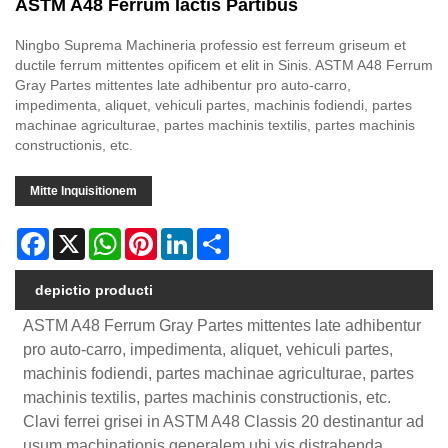
ASTM A48 Ferrum Iactis Partibus
Ningbo Suprema Machineria professio est ferreum griseum et
ductile ferrum mittentes opificem et elit in Sinis. ASTM A48 Ferrum
Gray Partes mittentes late adhibentur pro auto-carro,
impedimenta, aliquet, vehiculi partes, machinis fodiendi, partes
machinae agriculturae, partes machinis textilis, partes machinis
constructionis, etc.
Mitte Inquisitionem
Facebook
X
WhatsApp
Pinterest
LinkedIn
Share
depictio producti
ASTM A48 Ferrum Gray Partes mittentes late adhibentur
pro auto-carro, impedimenta, aliquet, vehiculi partes,
machinis fodiendi, partes machinae agriculturae, partes
machinis textilis, partes machinis constructionis, etc.
Clavi ferrei grisei in ASTM A48 Classis 20 destinantur ad
usum machinationis generalem ubi vis distrahenda