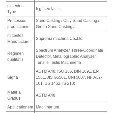
mittentes
Ir griseo Iactis
Type
Processus
Sand Casting / Clay Sand Casting /
productionis
Green Sand Casting /
mittentes
Suprema machina Co.,Ltd
Manufacturer
Spectrum Analyzer, Three-Coordinate
Regimen
Detector, Metallographic Analyzer,
quālitātis
Tensile Testis Machineria
ASTM A48, ISO 185, DIN 1691, EN
Signa
1561, JIS G5501, UNI 5007, NF A32-
101, BS 1452, IS 210;
Materia
ASTM A48
Gradus
Applicationem
Machinarium